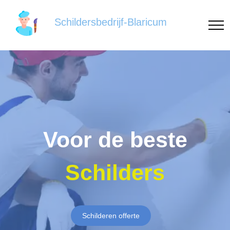
Schildersbedrijf-Blaricum
Voor de beste
Schilders
Schilderen offerte