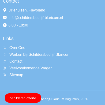
Contact
Driehuizen, Flevoland
info@schildersbedrijf-blaricum.nl
8:00 - 18:00
Links
Over Ons
Werken Bij Schildersbedrijf Blaricum
Contact
Veelvoorkomende Vragen
Sitemap
Schilderen offerte
Copyright ©
Schildersbedrijf-Blaricum
Augustus, 2026.