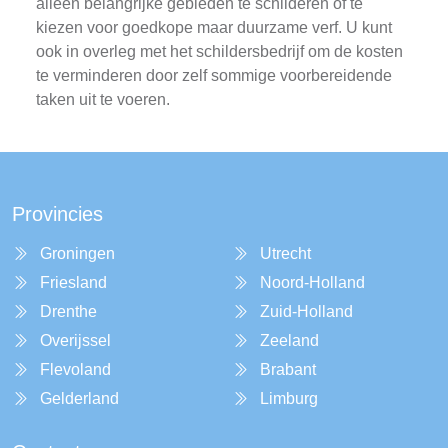
alleen belangrijke gebieden te schilderen of te
kiezen voor goedkope maar duurzame verf. U kunt
ook in overleg met het schildersbedrijf om de kosten
te verminderen door zelf sommige voorbereidende
taken uit te voeren.
Provincies
Groningen
Utrecht
Friesland
Noord-Holland
Drenthe
Zuid-Holland
Overijssel
Zeeland
Flevoland
Brabant
Gelderland
Limburg